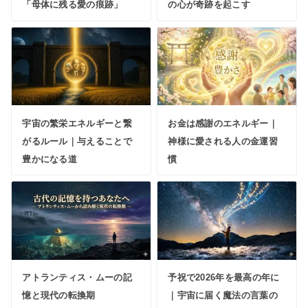
「母体に残る愛の痕跡」
の心が奇跡を起こす
宇宙の繁栄エネルギーと繋
お金は感謝のエネルギー｜
がるルール｜与えることで
神様に愛される人の金運習
豊かになる道
慣
アトランティス・ムーの記
予祝で2026年を最高の年に
憶と現代の転換期
｜宇宙に届く魔法の言葉の