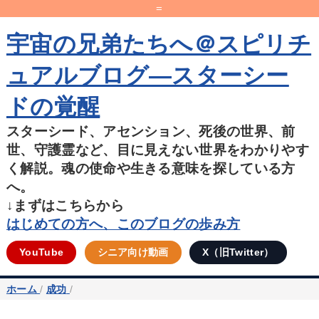
=
宇宙の兄弟たちへ＠スピリチ
ュアルブログ―スターシー
ドの覚醒
スターシード、アセンション、死後の世界、前
世、守護霊など、目に見えない世界をわかりやす
く解説。魂の使命や生きる意味を探している方
へ。
↓まずはこちらから
はじめての方へ、このブログの歩み方
YouTube
シニア向け動画
X（旧Twitter）
ホーム
/
成功
/