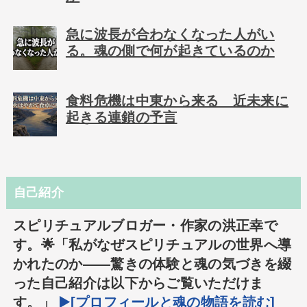
急に波長が合わなくなった人がい
る。魂の側で何が起きているのか
食料危機は中東から来る 近未来に
起きる連鎖の予言
自己紹介
スピリチュアルブロガー・作家の洪正幸で
す。🌟「私がなぜスピリチュアルの世界へ導
かれたのか――驚きの体験と魂の気づきを綴
った自己紹介は以下からご覧いただけま
す。」
▶️[プロフィールと魂の物語を読む]