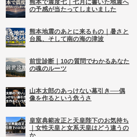
熊本で震度七｜七月に書いた地震へ
の予感が当たってしまいました
熊本地震のあとに来るもの｜暑さと
台風、そして南の海の津波
前世診断｜10の質問でわかるあなた
の魂のルーツ
山本太郎のあっけない幕引き──偶
像を作るという危うさ
皇室典範改正と天皇陛下のお気持ち
｜女性天皇と女系天皇はどう違うの
か