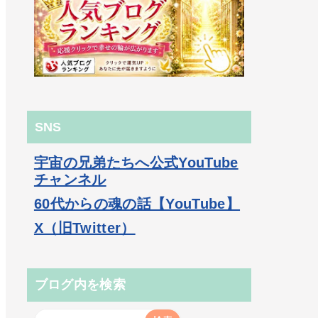
SNS
宇宙の兄弟たちへ公式YouTube
チャンネル
60代からの魂の話【YouTube】
X（旧Twitter）
ブログ内を検索