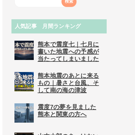
人気記事 月間ランキング
熊本で震度七｜七月に
書いた地震への予感が
当たってしまいました
熊本地震のあとに来る
もの｜暑さと台風、そ
して南の海の津波
震度7の夢を見ました
熊本と関東の方へ