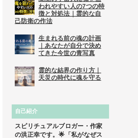
われやすい人の7つの特
徴と対処法｜霊的な自
己防衛の作法
生まれる前の魂の計画
｜あなたが自分で決め
てきた今世の青写真
霊的な結界の作り方｜
天災の時代に魂を守る
自己紹介
スピリチュアルブロガー・作家
の洪正幸です。🌟「私がなぜス