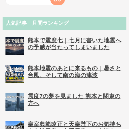
人気記事 月間ランキング
熊本で震度七｜七月に書いた地震へ
の予感が当たってしまいました
熊本地震のあとに来るもの｜暑さと
台風、そして南の海の津波
震度7の夢を見ました 熊本と関東の
方へ
皇室典範改正と天皇陛下のお気持ち