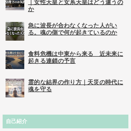
｜女性天皇と女系天皇はどう違うの
か
急に波長が合わなくなった人がい
る。魂の側で何が起きているのか
食料危機は中東から来る 近未来に
起きる連鎖の予言
霊的な結界の作り方｜天災の時代に
魂を守る
自己紹介