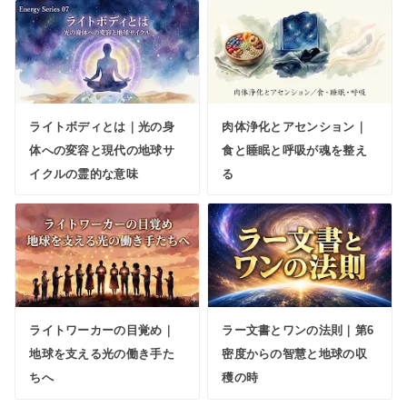
ライトボディとは｜光の身
肉体浄化とアセンション｜
体への変容と現代の地球サ
食と睡眠と呼吸が魂を整え
イクルの霊的な意味
る
ライトワーカーの目覚め｜
ラー文書とワンの法則｜第6
地球を支える光の働き手た
密度からの智慧と地球の収
ちへ
穫の時