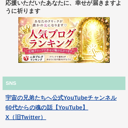
応援いただいたあなたに、幸せが届きますよ
うに祈ります
SNS
宇宙の兄弟たちへ公式YouTubeチャンネル
60代からの魂の話【YouTube】
X（旧Twitter）