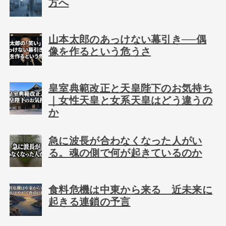
方へ
山本太郎のあっけない幕引き──偶
像を作るという危うさ
皇室典範改正と天皇陛下のお気持ち
｜女性天皇と女系天皇はどう違うの
か
急に波長が合わなくなった人がい
る。魂の側で何が起きているのか
食料危機は中東から来る 近未来に
起きる連鎖の予言