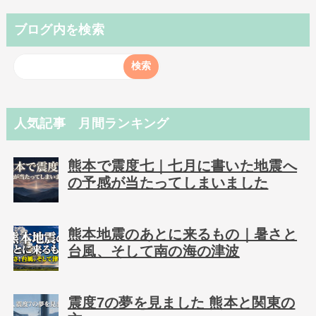
ブログ内を検索
人気記事 月間ランキング
熊本で震度七｜七月に書いた地震へ
の予感が当たってしまいました
熊本地震のあとに来るもの｜暑さと
台風、そして南の海の津波
震度7の夢を見ました 熊本と関東の