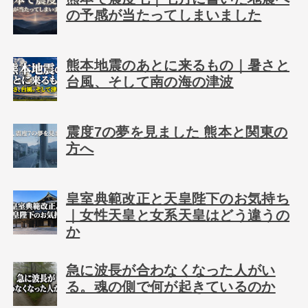
の予感が当たってしまいました
熊本地震のあとに来るもの｜暑さと
台風、そして南の海の津波
震度7の夢を見ました 熊本と関東の
方へ
皇室典範改正と天皇陛下のお気持ち
｜女性天皇と女系天皇はどう違うの
か
急に波長が合わなくなった人がい
る。魂の側で何が起きているのか