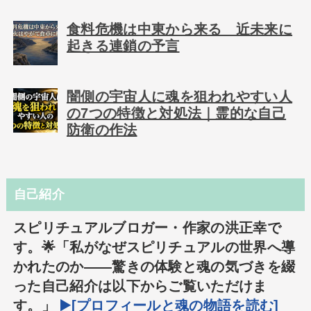
食料危機は中東から来る 近未来に
起きる連鎖の予言
闇側の宇宙人に魂を狙われやすい人
の7つの特徴と対処法｜霊的な自己
防衛の作法
自己紹介
スピリチュアルブロガー・作家の洪正幸で
す。🌟「私がなぜスピリチュアルの世界へ導
かれたのか――驚きの体験と魂の気づきを綴
った自己紹介は以下からご覧いただけま
す。」
▶️[プロフィールと魂の物語を読む]