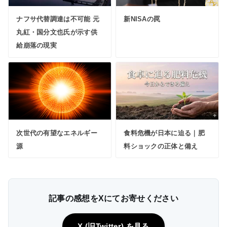
ナフサ代替調達は不可能 元
新NISAの罠
丸紅・国分文也氏が示す供
給崩落の現実
次世代の有望なエネルギー
食料危機が日本に迫る｜肥
源
料ショックの正体と備え
記事の感想をXにてお寄せください
X (旧Twitter) を見る