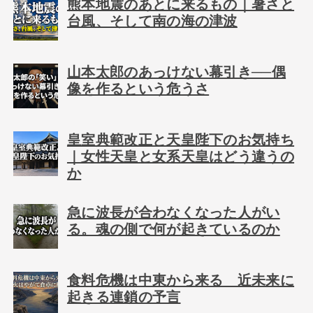
熊本地震のあとに来るもの｜暑さと
台風、そして南の海の津波
山本太郎のあっけない幕引き──偶
像を作るという危うさ
皇室典範改正と天皇陛下のお気持ち
｜女性天皇と女系天皇はどう違うの
か
急に波長が合わなくなった人がい
る。魂の側で何が起きているのか
食料危機は中東から来る 近未来に
起きる連鎖の予言