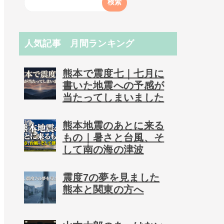
人気記事 月間ランキング
熊本で震度七｜七月に
書いた地震への予感が
当たってしまいました
熊本地震のあとに来る
もの｜暑さと台風、そ
して南の海の津波
震度7の夢を見ました
熊本と関東の方へ