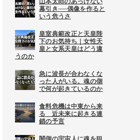
山本太郎のあっけない
幕引き──偶像を作ると
いう危うさ
皇室典範改正と天皇陛
下のお気持ち｜女性天
皇と女系天皇はどう違
うのか
急に波長が合わなくな
った人がいる。魂の側
で何が起きているのか
食料危機は中東から来
る 近未来に起きる連
鎖の予言
闇側の宇宙人に魂を狙