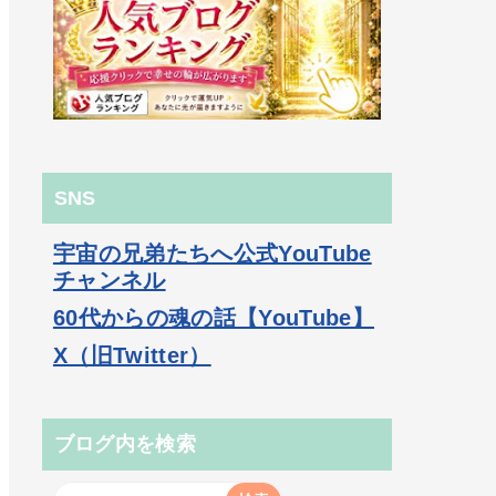
SNS
宇宙の兄弟たちへ公式YouTube
チャンネル
60代からの魂の話【YouTube】
X（旧Twitter）
ブログ内を検索