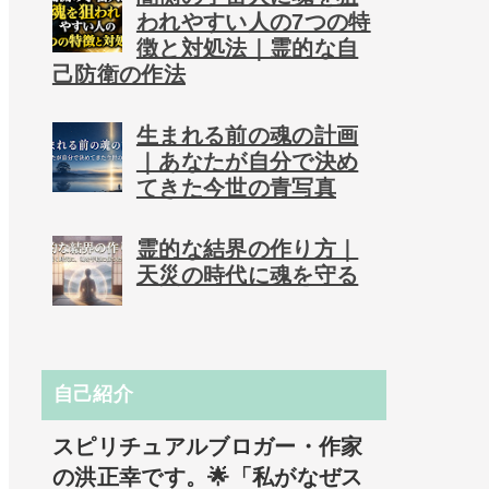
われやすい人の7つの特
徴と対処法｜霊的な自
己防衛の作法
生まれる前の魂の計画
｜あなたが自分で決め
てきた今世の青写真
霊的な結界の作り方｜
天災の時代に魂を守る
自己紹介
スピリチュアルブロガー・作家
の洪正幸です。🌟「私がなぜス