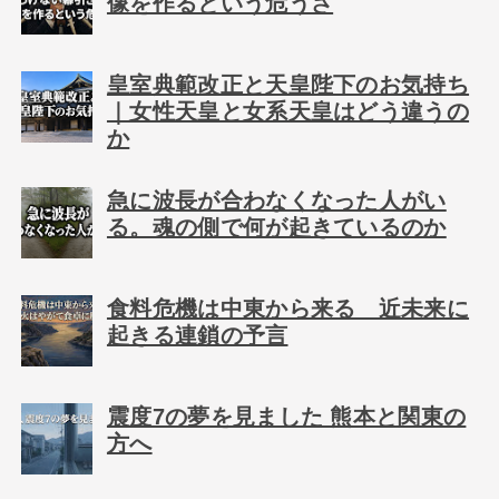
像を作るという危うさ
皇室典範改正と天皇陛下のお気持ち
｜女性天皇と女系天皇はどう違うの
か
急に波長が合わなくなった人がい
る。魂の側で何が起きているのか
食料危機は中東から来る 近未来に
起きる連鎖の予言
震度7の夢を見ました 熊本と関東の
方へ