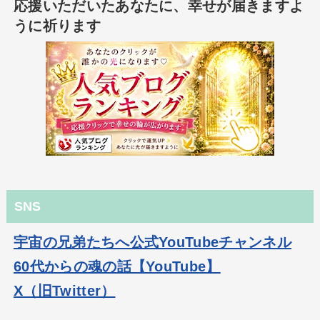
応援いただいたあなたに、幸せが届きますよ
うに祈ります
SNS
宇宙の兄弟たちへ公式YouTubeチャンネル
60代からの魂の話【YouTube】
X（旧Twitter）