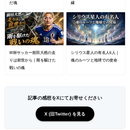
だ魂
縁
W杯サッカー前田大然の走
シリウス星人の有名人6人｜
りは前世から｜雨を駆けた
魂のルーツと地球での使命
戦いの魂
記事の感想をXにてお寄せください
X (旧Twitter) を見る