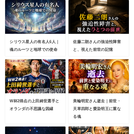
シリウス星人の有名人6人｜
佐藤二朗さんの強迫性障害
魂のルーツと地球での使命
と、視えた前世の記憶
W杯2得点の上田綺世選手と
美輪明宏さん逝去｜前世・
オランダの不思議な因縁
天草四郎と愛染明王に重な
る魂