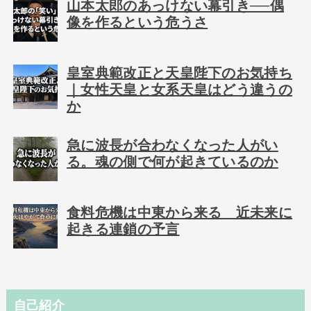
山本太郎のあっけない幕引き──偶
像を作るという危うさ
皇室典範改正と天皇陛下のお気持ち
｜女性天皇と女系天皇はどう違うの
か
急に波長が合わなくなった人がい
る。魂の側で何が起きているのか
食料危機は中東から来る 近未来に
起きる連鎖の予言
自己紹介