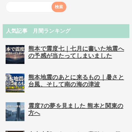
人気記事 月間ランキング
熊本で震度七｜七月に書いた地震へ
の予感が当たってしまいました
熊本地震のあとに来るもの｜暑さと
台風、そして南の海の津波
震度7の夢を見ました 熊本と関東の
方へ