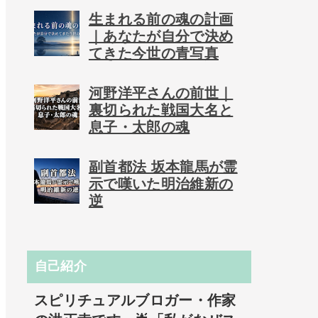
生まれる前の魂の計画
｜あなたが自分で決め
てきた今世の青写真
河野洋平さんの前世｜
裏切られた戦国大名と
息子・太郎の魂
副首都法 坂本龍馬が霊
示で嘆いた明治維新の
逆
自己紹介
スピリチュアルブロガー・作家