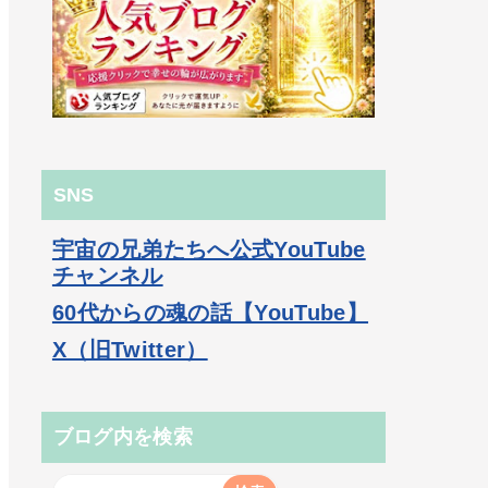
SNS
宇宙の兄弟たちへ公式YouTube
チャンネル
60代からの魂の話【YouTube】
X（旧Twitter）
ブログ内を検索