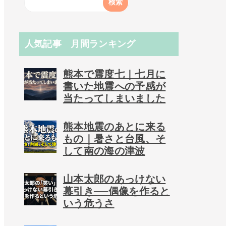
人気記事 月間ランキング
熊本で震度七｜七月に
書いた地震への予感が
当たってしまいました
熊本地震のあとに来る
もの｜暑さと台風、そ
して南の海の津波
山本太郎のあっけない
幕引き──偶像を作ると
いう危うさ