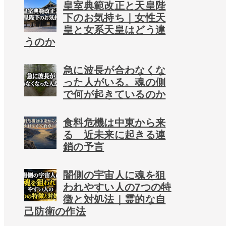
皇室典範改正と天皇陛
下のお気持ち｜女性天
皇と女系天皇はどう違
うのか
急に波長が合わなくな
った人がいる。魂の側
で何が起きているのか
食料危機は中東から来
る 近未来に起きる連
鎖の予言
闇側の宇宙人に魂を狙
われやすい人の7つの特
徴と対処法｜霊的な自
己防衛の作法