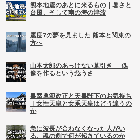
熊本地震のあとに来るもの｜暑さと
台風、そして南の海の津波
震度7の夢を見ました 熊本と関東の
方へ
山本太郎のあっけない幕引き──偶
像を作るという危うさ
皇室典範改正と天皇陛下のお気持ち
｜女性天皇と女系天皇はどう違うの
か
急に波長が合わなくなった人がい
る。魂の側で何が起きているのか