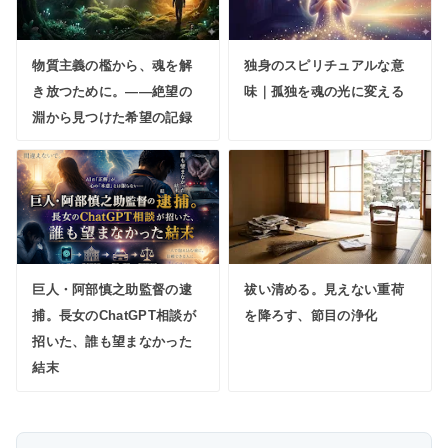
物質主義の檻から、魂を解
独身のスピリチュアルな意
き放つために。――絶望の
味｜孤独を魂の光に変える
淵から見つけた希望の記録
巨人・阿部慎之助監督の逮
祓い清める。見えない重荷
捕。長女のChatGPT相談が
を降ろす、節目の浄化
招いた、誰も望まなかった
結末