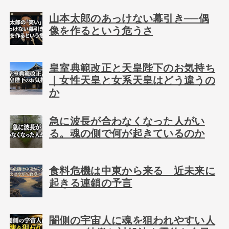
山本太郎のあっけない幕引き──偶
像を作るという危うさ
皇室典範改正と天皇陛下のお気持ち
｜女性天皇と女系天皇はどう違うの
か
急に波長が合わなくなった人がい
る。魂の側で何が起きているのか
食料危機は中東から来る 近未来に
起きる連鎖の予言
闇側の宇宙人に魂を狙われやすい人