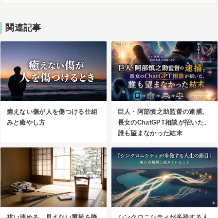
関連記事
癒えない傷が人を傷つける仕組
巨人・阿部慎之助監督の逮捕。
みと癒やし方
長女のChatGPT相談が招いた、
誰も望まなかった結末
祓い清める。見えない重荷を降
シンクロニシティが多発する人