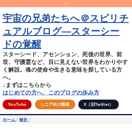
=
宇宙の兄弟たちへ＠スピリチ
ュアルブログ―スターシー
ドの覚醒
スターシード、アセンション、死後の世界、前
世、守護霊など、目に見えない世界をわかりやす
く解説。魂の使命や生きる意味を探している方
へ。
↓まずはこちらから
はじめての方へ、このブログの歩み方
YouTube
シニア向け動画
X（旧Twitter）
ホーム
/
秘史
/