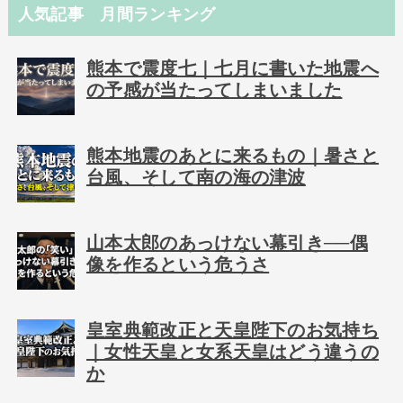
人気記事 月間ランキング
熊本で震度七｜七月に書いた地震へ
の予感が当たってしまいました
熊本地震のあとに来るもの｜暑さと
台風、そして南の海の津波
山本太郎のあっけない幕引き──偶
像を作るという危うさ
皇室典範改正と天皇陛下のお気持ち
｜女性天皇と女系天皇はどう違うの
か