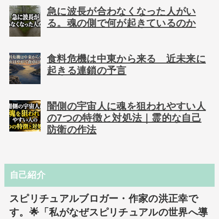
急に波長が合わなくなった人がい
る。魂の側で何が起きているのか
食料危機は中東から来る 近未来に
起きる連鎖の予言
闇側の宇宙人に魂を狙われやすい人
の7つの特徴と対処法｜霊的な自己
防衛の作法
自己紹介
スピリチュアルブロガー・作家の洪正幸で
す。🌟「私がなぜスピリチュアルの世界へ導