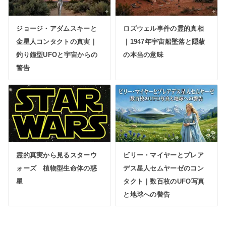
ジョージ・アダムスキーと
ロズウェル事件の霊的真相
金星人コンタクトの真実｜
｜1947年宇宙船墜落と隠蔽
釣り鐘型UFOと宇宙からの
の本当の意味
警告
霊的真実から見るスターウ
ビリー・マイヤーとプレア
ォーズ 植物型生命体の惑
デス星人セムヤーゼのコン
星
タクト｜数百枚のUFO写真
と地球への警告