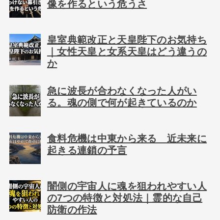
像を作るという危うさ
皇室典範改正と天皇陛下のお気持ち
｜女性天皇と女系天皇はどう違うの
か
急に波長が合わなくなった人がい
る。魂の側で何が起きているのか
食料危機は中東から来る 近未来に
起きる連鎖の予言
闇側の宇宙人に魂を狙われやすい人
の7つの特徴と対処法｜霊的な自己
防衛の作法