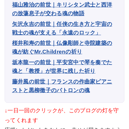
福山雅治の前世｜キリシタン武士と西洋
の放蕩息子が交わる魂の物語
矢沢永吉の前世｜任侠の生き方と宇宙の
戦士の魂が支える「永遠のロック」
桜井和寿の前世｜仏像彫師と寺院建築の
魂が紡ぐMr.Childrenの祈り
坂本龍一の前世｜平安宮中で琴を奏でた
魂と「教授」が世界に残した祈り
藤井風の前世｜フランスの作曲家ピアニ
ストと黒柳徹子のパトロンの魂
↓一日一回のクリックが、このブログの灯を守
ってくれます