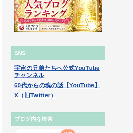
SNS
宇宙の兄弟たちへ公式YouTube
チャンネル
60代からの魂の話【YouTube】
X（旧Twitter）
ブログ内を検索