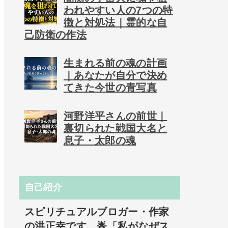
われやすい人の7つの特
徴と対処法｜霊的な自
己防衛の作法
生まれる前の魂の計画
｜あなたが自分で決め
てきた今世の青写真
河野洋平さんの前世｜
裏切られた戦国大名と
息子・太郎の魂
自己紹介
スピリチュアルブロガー・作家
の洪正幸です。🌟「私がなぜス