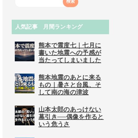
人気記事 月間ランキング
熊本で震度七｜七月に
書いた地震への予感が
当たってしまいました
熊本地震のあとに来る
もの｜暑さと台風、そ
して南の海の津波
山本太郎のあっけない
幕引き──偶像を作ると
いう危うさ