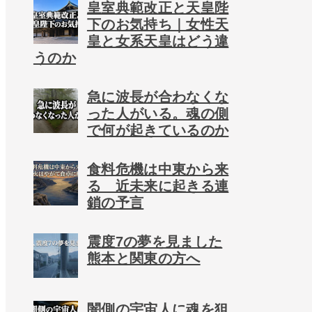
皇室典範改正と天皇陛
下のお気持ち｜女性天
皇と女系天皇はどう違
うのか
急に波長が合わなくな
った人がいる。魂の側
で何が起きているのか
食料危機は中東から来
る 近未来に起きる連
鎖の予言
震度7の夢を見ました
熊本と関東の方へ
闇側の宇宙人に魂を狙