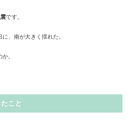
地震
です。
日に、南が大きく揺れた。
のか。
いたこと