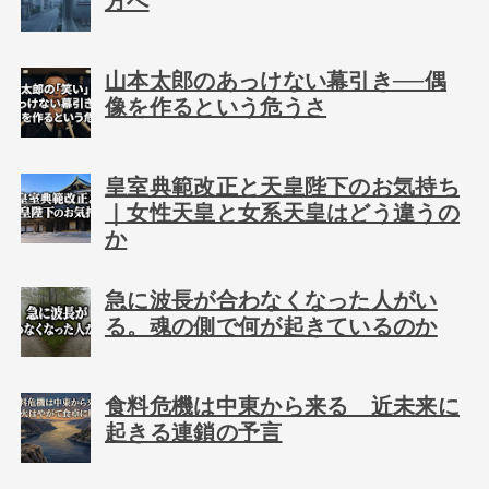
方へ
山本太郎のあっけない幕引き──偶
像を作るという危うさ
皇室典範改正と天皇陛下のお気持ち
｜女性天皇と女系天皇はどう違うの
か
急に波長が合わなくなった人がい
る。魂の側で何が起きているのか
食料危機は中東から来る 近未来に
起きる連鎖の予言