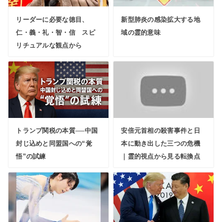
リーダーに必要な徳目、
新型肺炎の感染拡大する地
仁・義・礼・智・信 スピ
域の霊的意味
リチュアルな観点から
トランプ関税の本質──中国
安倍元首相の殺害事件と日
封じ込めと同盟国への“覚
本に動き出した三つの危機
悟”の試練
｜霊的視点から見る転換点