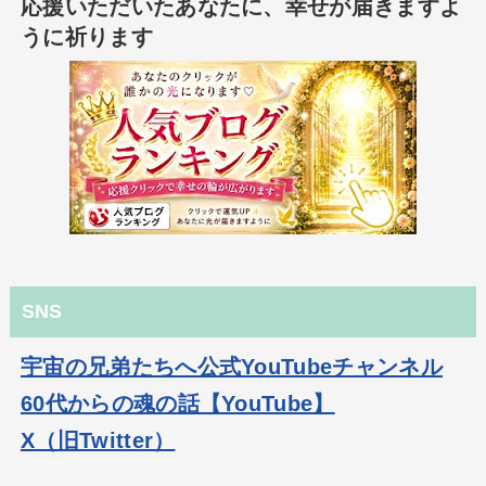
応援いただいたあなたに、幸せが届きますよ
うに祈ります
SNS
宇宙の兄弟たちへ公式YouTubeチャンネル
60代からの魂の話【YouTube】
X（旧Twitter）