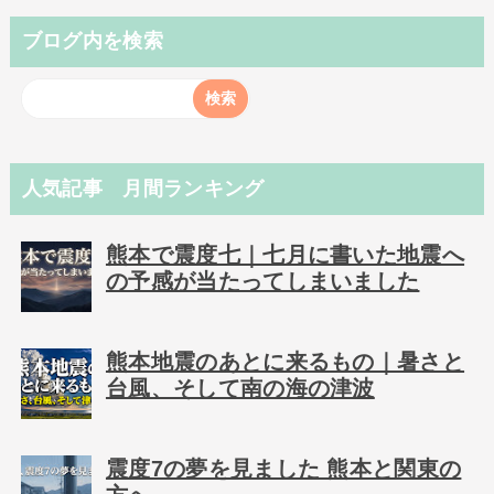
ブログ内を検索
人気記事 月間ランキング
熊本で震度七｜七月に書いた地震へ
の予感が当たってしまいました
熊本地震のあとに来るもの｜暑さと
台風、そして南の海の津波
震度7の夢を見ました 熊本と関東の