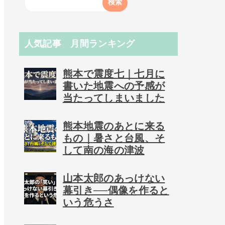
人気記事 月間ランキング
熊本で震度七｜七月に
書いた地震への予感が
当たってしまいました
熊本地震のあとに来る
もの｜暑さと台風、そ
して南の海の津波
山本太郎のあっけない
幕引き──偶像を作ると
いう危うさ