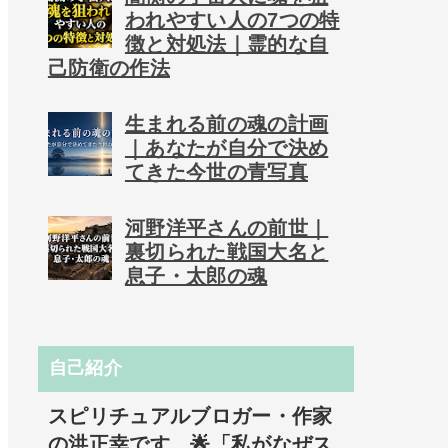
われやすい人の7つの特
徴と対処法｜霊的な自
己防衛の作法
生まれる前の魂の計画
｜あなたが自分で決め
てきた今世の青写真
河野洋平さんの前世｜
裏切られた戦国大名と
息子・太郎の魂
自己紹介
スピリチュアルブロガー・作家
の洪正幸です。🌟「私がなぜス