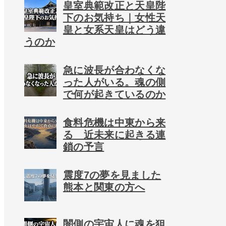
皇室典範改正と天皇陛
下のお気持ち｜女性天
皇と女系天皇はどう違
うのか
急に波長が合わなくな
った人がいる。魂の側
で何が起きているのか
食料危機は中東から来
る 近未来に起きる連
鎖の予言
震度7の夢を見ました
熊本と関東の方へ
闇側の宇宙人に魂を狙