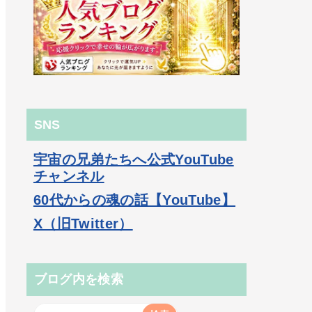
SNS
宇宙の兄弟たちへ公式YouTube
チャンネル
60代からの魂の話【YouTube】
X（旧Twitter）
ブログ内を検索