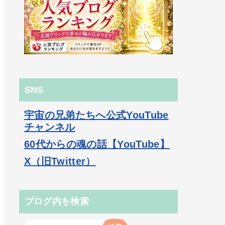
SNS
宇宙の兄弟たちへ公式YouTube
チャンネル
60代からの魂の話【YouTube】
X（旧Twitter）
ブログ内を検索