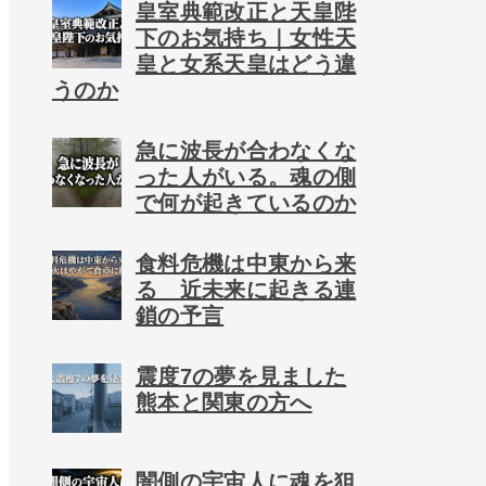
皇室典範改正と天皇陛
下のお気持ち｜女性天
皇と女系天皇はどう違
うのか
急に波長が合わなくな
った人がいる。魂の側
で何が起きているのか
食料危機は中東から来
る 近未来に起きる連
鎖の予言
震度7の夢を見ました
熊本と関東の方へ
闇側の宇宙人に魂を狙