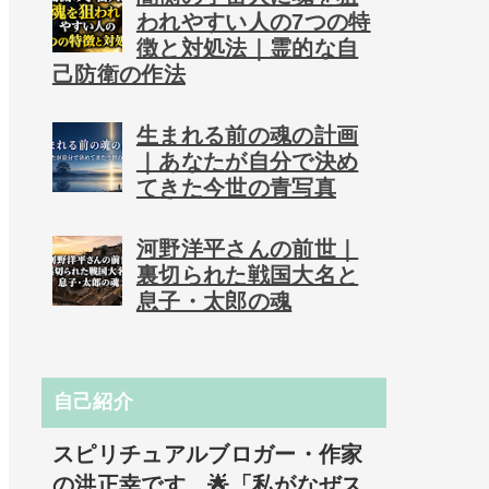
われやすい人の7つの特
徴と対処法｜霊的な自
己防衛の作法
生まれる前の魂の計画
｜あなたが自分で決め
てきた今世の青写真
河野洋平さんの前世｜
裏切られた戦国大名と
息子・太郎の魂
自己紹介
スピリチュアルブロガー・作家
の洪正幸です。🌟「私がなぜス