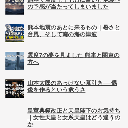
の予感が当たってしまいました
熊本地震のあとに来るもの｜暑さと
台風、そして南の海の津波
震度7の夢を見ました 熊本と関東の
方へ
山本太郎のあっけない幕引き──偶
像を作るという危うさ
皇室典範改正と天皇陛下のお気持ち
｜女性天皇と女系天皇はどう違うの
か