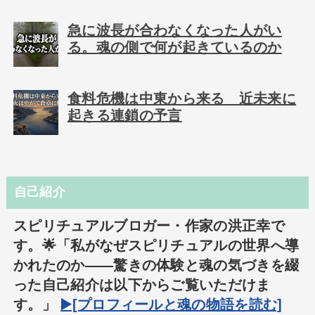
急に波長が合わなくなった人がい
る。魂の側で何が起きているのか
食料危機は中東から来る 近未来に
起きる連鎖の予言
自己紹介
スピリチュアルブロガー・作家の洪正幸で
す。🌟「私がなぜスピリチュアルの世界へ導
かれたのか――驚きの体験と魂の気づきを綴
った自己紹介は以下からご覧いただけま
す。」
▶️[プロフィールと魂の物語を読む]