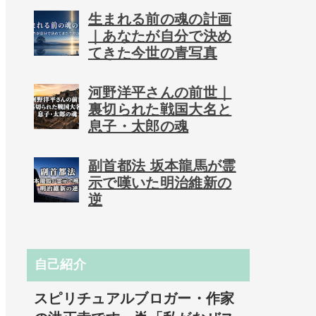
生まれる前の魂の計画
｜あなたが自分で決め
てきた今世の青写真
河野洋平さんの前世｜
裏切られた戦国大名と
息子・太郎の魂
副首都法 坂本龍馬が霊
示で嘆いた明治維新の
逆
自己紹介
スピリチュアルブロガー・作家