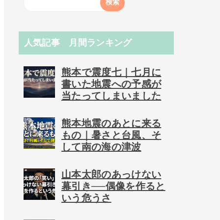
人気記事 月間ランキング
熊本で震度七｜七月に
書いた地震への予感が
当たってしまいました
熊本地震のあとに来る
もの｜暑さと台風、そ
して南の海の津波
山本太郎のあっけない
幕引き──偶像を作ると
いう危うさ