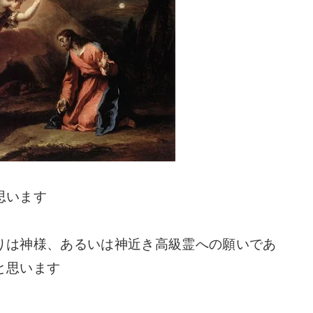
思います
りは神様、あるいは神近き高級霊への願いであ
と思います