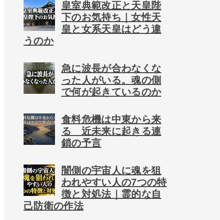
皇室典範改正と天皇陛
下のお気持ち｜女性天
皇と女系天皇はどう違
うのか
急に波長が合わなくな
った人がいる。魂の側
で何が起きているのか
食料危機は中東から来
る 近未来に起きる連
鎖の予言
闇側の宇宙人に魂を狙
われやすい人の7つの特
徴と対処法｜霊的な自
己防衛の作法