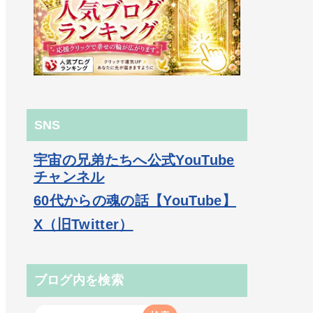
SNS
宇宙の兄弟たちへ公式YouTube
チャンネル
60代からの魂の話【YouTube】
X（旧Twitter）
ブログ内を検索