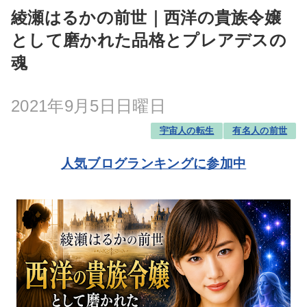
綾瀬はるかの前世｜西洋の貴族令嬢
として磨かれた品格とプレアデスの
魂
2021年9月5日日曜日
宇宙人の転生
有名人の前世
人気ブログランキングに参加中