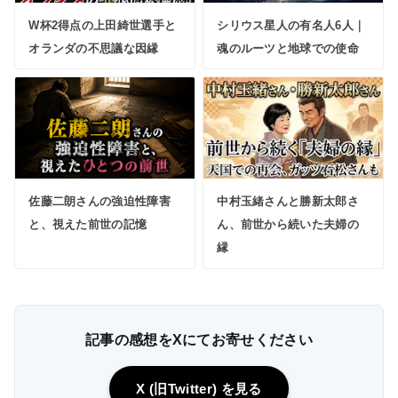
W杯2得点の上田綺世選手と
シリウス星人の有名人6人｜
オランダの不思議な因縁
魂のルーツと地球での使命
佐藤二朗さんの強迫性障害
中村玉緒さんと勝新太郎さ
と、視えた前世の記憶
ん、前世から続いた夫婦の
縁
記事の感想をXにてお寄せください
X (旧Twitter) を見る