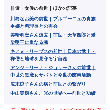
俳優・女優の前世｜ほかの記事
川島なお美の前世｜ブルゴーニュの貴族
令嬢と料理長との再会
美輪明宏さん逝去｜前世・天草四郎と愛
染明王に重なる魂
キアヌ・リーブスの前世｜日本の武士・
禅僧と地球を見守る宇宙魂
アンジェリーナ・ジョリーさんの前世｜
中世の黒魔女サバトと今世の慈善活動
広末涼子さんの病と前世との繋がり
中山美穂さん、光の世界へ―前世と功績