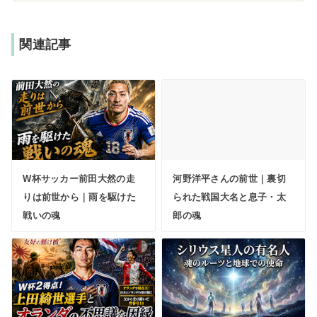
関連記事
W杯サッカー前田大然の走
河野洋平さんの前世｜裏切
りは前世から｜雨を駆けた
られた戦国大名と息子・太
戦いの魂
郎の魂