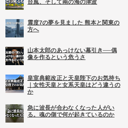
台風、そして南の海の津波
震度7の夢を見ました 熊本と関東の
方へ
山本太郎のあっけない幕引き──偶
像を作るという危うさ
皇室典範改正と天皇陛下のお気持ち
｜女性天皇と女系天皇はどう違うの
か
急に波長が合わなくなった人がい
る。魂の側で何が起きているのか