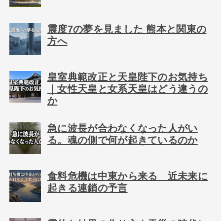
震度7の夢を見ました 熊本と関東の
方へ
皇室典範改正と天皇陛下のお気持ち
｜女性天皇と女系天皇はどう違うの
か
急に波長が合わなくなった人がい
る。魂の側で何が起きているのか
食料危機は中東から来る 近未来に
起きる連鎖の予言