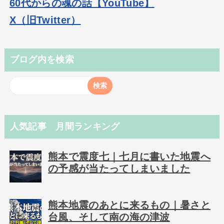
60代からの魂の話【YouTube】
X（旧Twitter）
ブログ内を検索
人気記事 月間ランキング
熊本で震度七｜七月に書いた地震へ
の予感が当たってしまいました
熊本地震のあとに来るもの｜暑さと
台風、そして南の海の津波