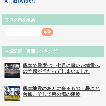
X（旧Twitter）
ブログ内を検索
人気記事 月間ランキング
熊本で震度七｜七月に書いた地震へ
の予感が当たってしまいました
熊本地震のあとに来るもの｜暑さと
台風、そして南の海の津波