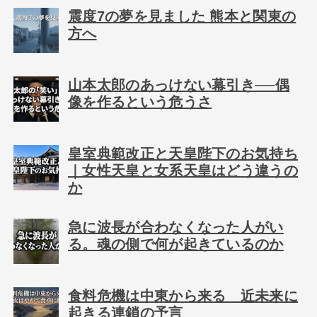
震度7の夢を見ました 熊本と関東の
方へ
山本太郎のあっけない幕引き──偶
像を作るという危うさ
皇室典範改正と天皇陛下のお気持ち
｜女性天皇と女系天皇はどう違うの
か
急に波長が合わなくなった人がい
る。魂の側で何が起きているのか
食料危機は中東から来る 近未来に
起きる連鎖の予言