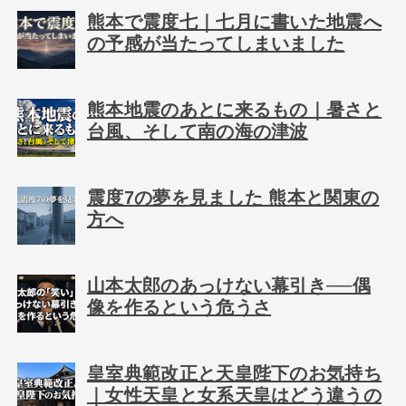
熊本で震度七｜七月に書いた地震へ
の予感が当たってしまいました
熊本地震のあとに来るもの｜暑さと
台風、そして南の海の津波
震度7の夢を見ました 熊本と関東の
方へ
山本太郎のあっけない幕引き──偶
像を作るという危うさ
皇室典範改正と天皇陛下のお気持ち
｜女性天皇と女系天皇はどう違うの