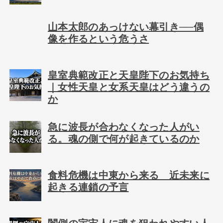
山本太郎のあっけない幕引き──偶
像を作るという危うさ
皇室典範改正と天皇陛下のお気持ち
｜女性天皇と女系天皇はどう違うの
か
急に波長が合わなくなった人がい
る。魂の側で何が起きているのか
食料危機は中東から来る 近未来に
起きる連鎖の予言