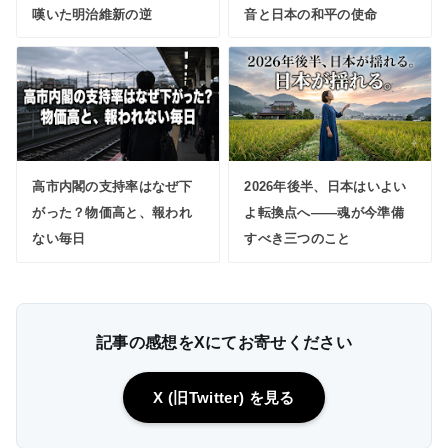
嘆いた明治維新の逆
音と日本の和平の使命
高市内閣の支持率はなぜ下
2026年後半、日本はいよい
がった？物価高と、報われ
よ転換点へ――魂が今準備
ない毎日
すべき三つのこと
記事の感想をXにてお寄せください
X (旧Twitter) を見る