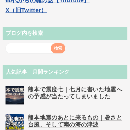
60代からの魂の話【YouTube】
X（旧Twitter）
ブログ内を検索
人気記事 月間ランキング
熊本で震度七｜七月に書いた地震へ
の予感が当たってしまいました
熊本地震のあとに来るもの｜暑さと
台風、そして南の海の津波