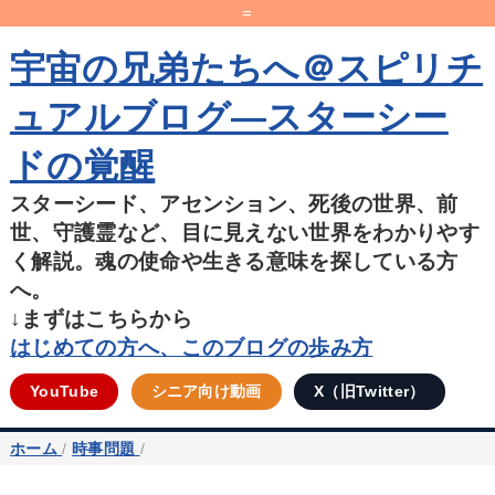
=
宇宙の兄弟たちへ＠スピリチ
ュアルブログ―スターシー
ドの覚醒
スターシード、アセンション、死後の世界、前
世、守護霊など、目に見えない世界をわかりやす
く解説。魂の使命や生きる意味を探している方
へ。
↓まずはこちらから
はじめての方へ、このブログの歩み方
YouTube
シニア向け動画
X（旧Twitter）
ホーム
/
時事問題
/