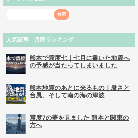
人気記事 月間ランキング
熊本で震度七｜七月に書いた地震へ
の予感が当たってしまいました
熊本地震のあとに来るもの｜暑さと
台風、そして南の海の津波
震度7の夢を見ました 熊本と関東の
方へ