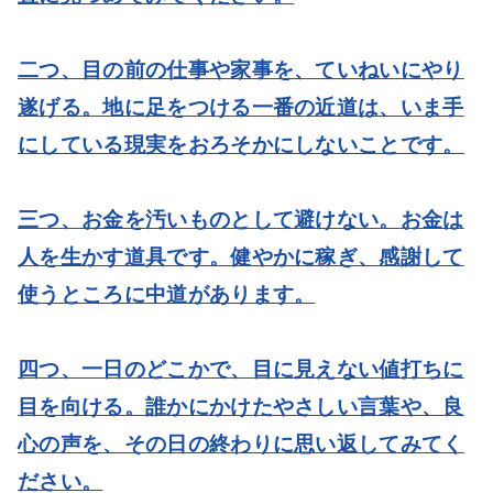
二つ、目の前の仕事や家事を、ていねいにやり
遂げる。
地に足をつける一番の近道は、いま手
にしている現実をおろそかにしないことです。
三つ、お金を汚いものとして避けない。
お金は
人を生かす道具です。健やかに稼ぎ、感謝して
使うところに中道があります。
四つ、一日のどこかで、目に見えない値打ちに
目を向ける。
誰かにかけたやさしい言葉や、良
心の声を、その日の終わりに思い返してみてく
ださい。