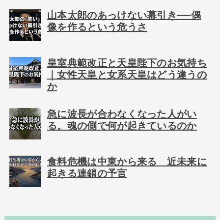
山本太郎のあっけない幕引き──偶
像を作るという危うさ
皇室典範改正と天皇陛下のお気持ち
｜女性天皇と女系天皇はどう違うの
か
急に波長が合わなくなった人がい
る。魂の側で何が起きているのか
食料危機は中東から来る 近未来に
起きる連鎖の予言