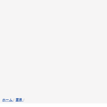
ホーム
/
霊界
/