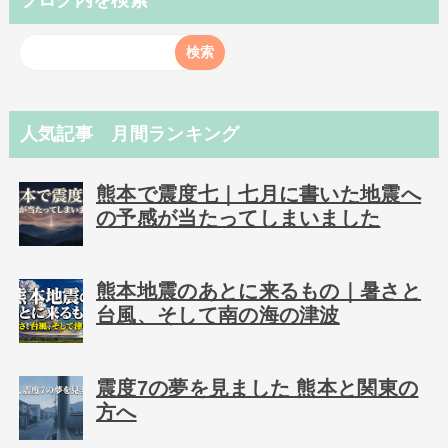
ブログ内を検索
人気記事 月間ランキング
熊本で震度七｜七月に書いた地震へ
の予感が当たってしまいました
熊本地震のあとに来るもの｜暑さと
台風、そして南の海の津波
震度7の夢を見ました 熊本と関東の
方へ