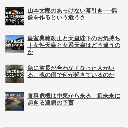
山本太郎のあっけない幕引き──偶
像を作るという危うさ
皇室典範改正と天皇陛下のお気持ち
｜女性天皇と女系天皇はどう違うの
か
急に波長が合わなくなった人がい
る。魂の側で何が起きているのか
食料危機は中東から来る 近未来に
起きる連鎖の予言