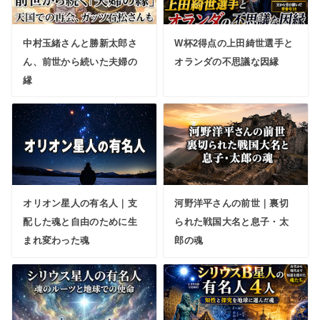
中村玉緒さんと勝新太郎さ
W杯2得点の上田綺世選手と
ん、前世から続いた夫婦の
オランダの不思議な因縁
縁
オリオン星人の有名人｜支
河野洋平さんの前世｜裏切
配した魂と自由のために生
られた戦国大名と息子・太
まれ変わった魂
郎の魂