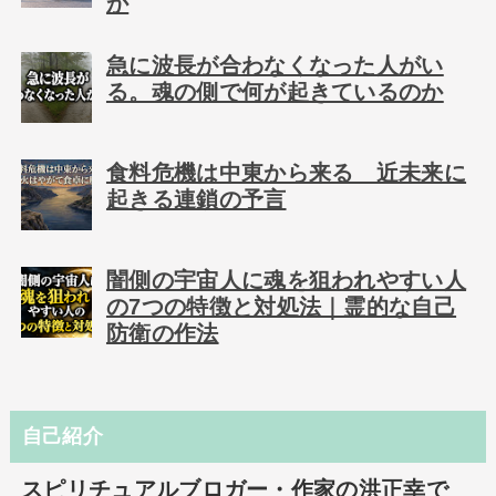
か
急に波長が合わなくなった人がい
る。魂の側で何が起きているのか
食料危機は中東から来る 近未来に
起きる連鎖の予言
闇側の宇宙人に魂を狙われやすい人
の7つの特徴と対処法｜霊的な自己
防衛の作法
自己紹介
スピリチュアルブロガー・作家の洪正幸で