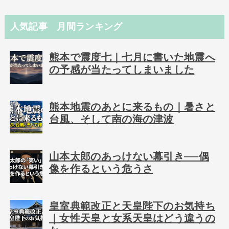
人気記事 月間ランキング
熊本で震度七｜七月に書いた地震へ
の予感が当たってしまいました
熊本地震のあとに来るもの｜暑さと
台風、そして南の海の津波
山本太郎のあっけない幕引き──偶
像を作るという危うさ
皇室典範改正と天皇陛下のお気持ち
｜女性天皇と女系天皇はどう違うの