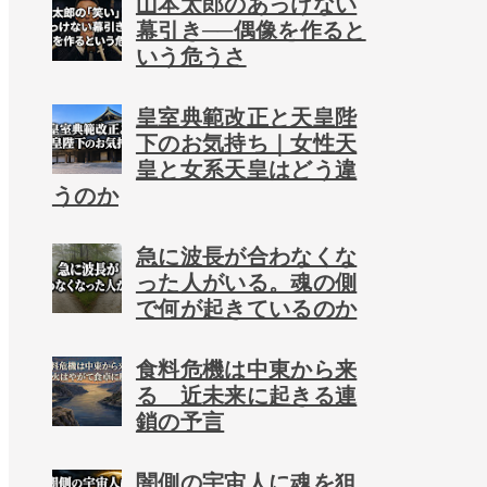
山本太郎のあっけない
幕引き──偶像を作ると
いう危うさ
皇室典範改正と天皇陛
下のお気持ち｜女性天
皇と女系天皇はどう違
うのか
急に波長が合わなくな
った人がいる。魂の側
で何が起きているのか
食料危機は中東から来
る 近未来に起きる連
鎖の予言
闇側の宇宙人に魂を狙