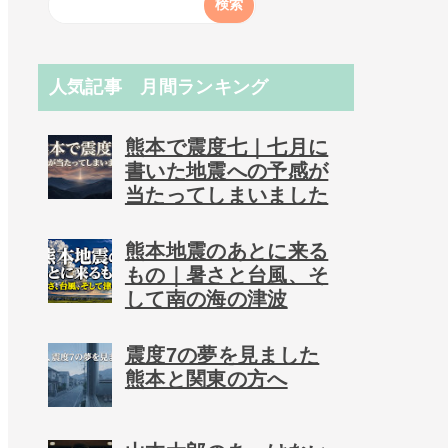
人気記事 月間ランキング
熊本で震度七｜七月に
書いた地震への予感が
当たってしまいました
熊本地震のあとに来る
もの｜暑さと台風、そ
して南の海の津波
震度7の夢を見ました
熊本と関東の方へ