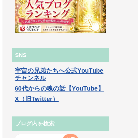
SNS
宇宙の兄弟たちへ公式YouTube
チャンネル
60代からの魂の話【YouTube】
X（旧Twitter）
ブログ内を検索