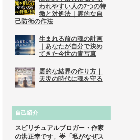
われやすい人の7つの特
徴と対処法｜霊的な自
己防衛の作法
生まれる前の魂の計画
｜あなたが自分で決め
てきた今世の青写真
霊的な結界の作り方｜
天災の時代に魂を守る
自己紹介
スピリチュアルブロガー・作家
の洪正幸です。🌟「私がなぜス