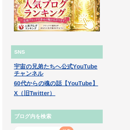
SNS
宇宙の兄弟たちへ公式YouTube
チャンネル
60代からの魂の話【YouTube】
X（旧Twitter）
ブログ内を検索