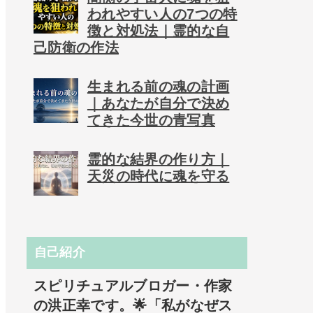
われやすい人の7つの特
徴と対処法｜霊的な自
己防衛の作法
生まれる前の魂の計画
｜あなたが自分で決め
てきた今世の青写真
霊的な結界の作り方｜
天災の時代に魂を守る
自己紹介
スピリチュアルブロガー・作家
の洪正幸です。🌟「私がなぜス