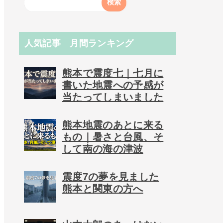
人気記事 月間ランキング
熊本で震度七｜七月に
書いた地震への予感が
当たってしまいました
熊本地震のあとに来る
もの｜暑さと台風、そ
して南の海の津波
震度7の夢を見ました
熊本と関東の方へ