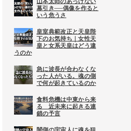
山本太郎のあっけない
幕引き──偶像を作ると
いう危うさ
皇室典範改正と天皇陛
下のお気持ち｜女性天
皇と女系天皇はどう違
うのか
急に波長が合わなくな
った人がいる。魂の側
で何が起きているのか
食料危機は中東から来
る 近未来に起きる連
鎖の予言
闇側の宇宙人に魂を狙