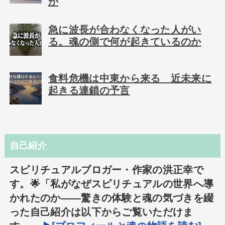
か
急に波長が合わなくなった人がい
る。魂の側で何が起きているのか
食料危機は中東から来る 近未来に
起きる連鎖の予言
自己紹介
スピリチュアルブロガー・作家の洪正幸で
す。🌟「私がなぜスピリチュアルの世界へ導
かれたのか――驚きの体験と魂の気づきを綴
った自己紹介は以下からご覧いただけま