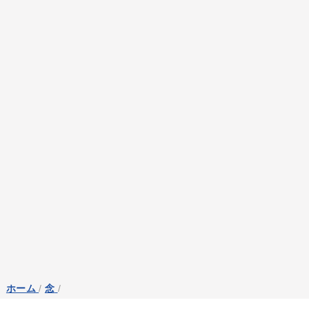
ホーム
/
念
/