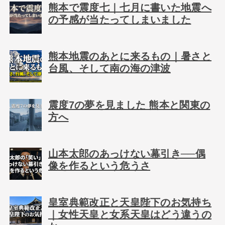
熊本で震度七｜七月に書いた地震へ
の予感が当たってしまいました
熊本地震のあとに来るもの｜暑さと
台風、そして南の海の津波
震度7の夢を見ました 熊本と関東の
方へ
山本太郎のあっけない幕引き──偶
像を作るという危うさ
皇室典範改正と天皇陛下のお気持ち
｜女性天皇と女系天皇はどう違うの