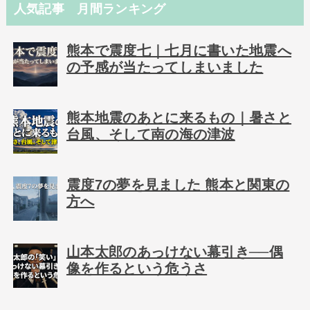
人気記事 月間ランキング
熊本で震度七｜七月に書いた地震へ
の予感が当たってしまいました
熊本地震のあとに来るもの｜暑さと
台風、そして南の海の津波
震度7の夢を見ました 熊本と関東の
方へ
山本太郎のあっけない幕引き──偶
像を作るという危うさ