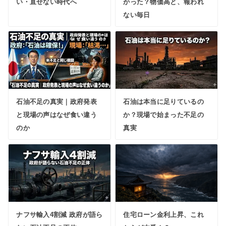
い・直せない時代へ
がった？物価高と、報われ
ない毎日
石油不足の真実｜政府発表
石油は本当に足りているの
と現場の声はなぜ食い違う
か？現場で始まった不足の
のか
真実
ナフサ輸入4割減 政府が語ら
住宅ローン金利上昇、これ