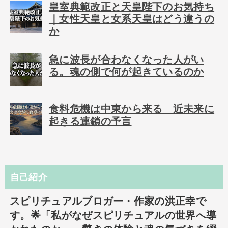
皇室典範改正と天皇陛下のお気持ち
｜女性天皇と女系天皇はどう違うの
か
急に波長が合わなくなった人がい
る。魂の側で何が起きているのか
食料危機は中東から来る 近未来に
起きる連鎖の予言
自己紹介
スピリチュアルブロガー・作家の洪正幸で
す。🌟「私がなぜスピリチュアルの世界へ導