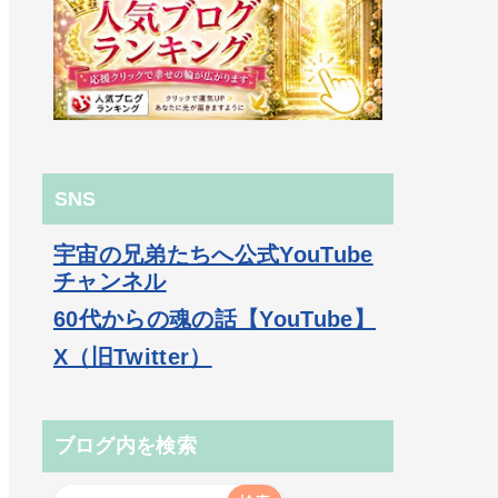
SNS
宇宙の兄弟たちへ公式YouTube
チャンネル
60代からの魂の話【YouTube】
X（旧Twitter）
ブログ内を検索