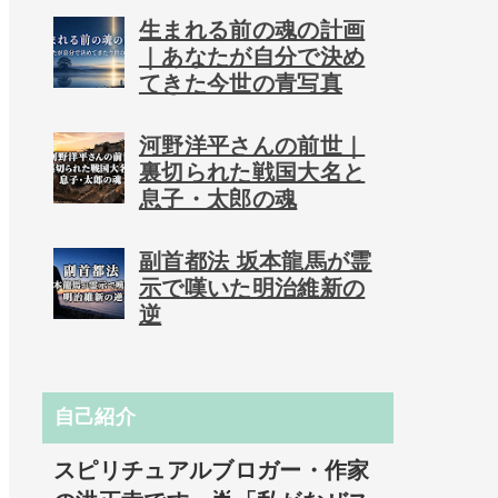
生まれる前の魂の計画
｜あなたが自分で決め
てきた今世の青写真
河野洋平さんの前世｜
裏切られた戦国大名と
息子・太郎の魂
副首都法 坂本龍馬が霊
示で嘆いた明治維新の
逆
自己紹介
スピリチュアルブロガー・作家