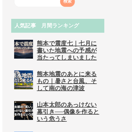
人気記事 月間ランキング
熊本で震度七｜七月に
書いた地震への予感が
当たってしまいました
熊本地震のあとに来る
もの｜暑さと台風、そ
して南の海の津波
山本太郎のあっけない
幕引き──偶像を作ると
いう危うさ