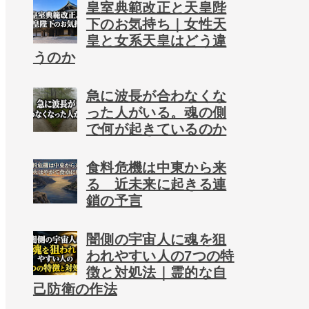
皇室典範改正と天皇陛
下のお気持ち｜女性天
皇と女系天皇はどう違
うのか
急に波長が合わなくな
った人がいる。魂の側
で何が起きているのか
食料危機は中東から来
る 近未来に起きる連
鎖の予言
闇側の宇宙人に魂を狙
われやすい人の7つの特
徴と対処法｜霊的な自
己防衛の作法