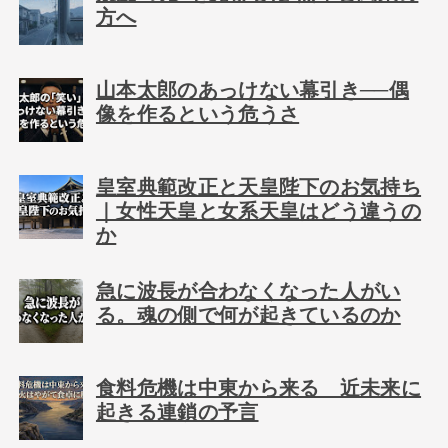
方へ
山本太郎のあっけない幕引き──偶
像を作るという危うさ
皇室典範改正と天皇陛下のお気持ち
｜女性天皇と女系天皇はどう違うの
か
急に波長が合わなくなった人がい
る。魂の側で何が起きているのか
食料危機は中東から来る 近未来に
起きる連鎖の予言