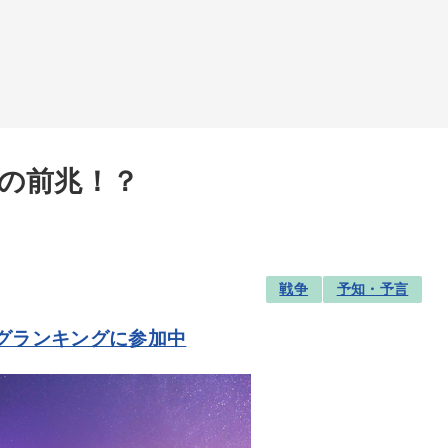
の前兆！？
戦争
予知・予言
グランキングに参加中