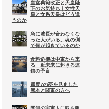
皇室典範改正と天皇陛
下のお気持ち｜女性天
皇と女系天皇はどう違
うのか
急に波長が合わなくな
った人がいる。魂の側
で何が起きているのか
食料危機は中東から来
る 近未来に起きる連
鎖の予言
震度7の夢を見ました
熊本と関東の方へ
闇側の宇宙人に魂を狙