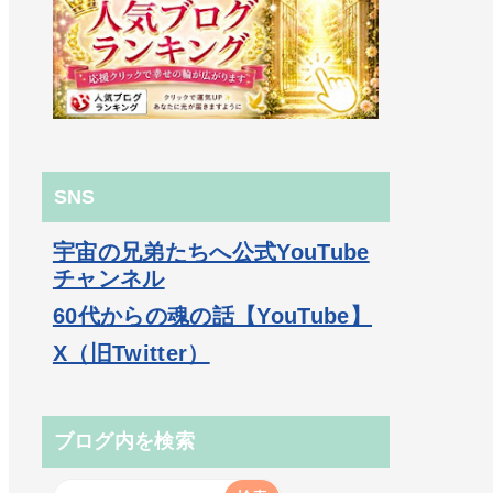
SNS
宇宙の兄弟たちへ公式YouTube
チャンネル
60代からの魂の話【YouTube】
X（旧Twitter）
ブログ内を検索