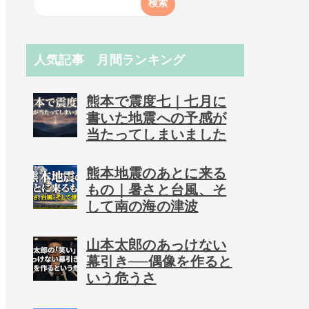
人気記事 月間ランキング
熊本で震度七｜七月に
書いた地震への予感が
当たってしまいました
熊本地震のあとに来る
もの｜暑さと台風、そ
して南の海の津波
山本太郎のあっけない
幕引き──偶像を作ると
いう危うさ