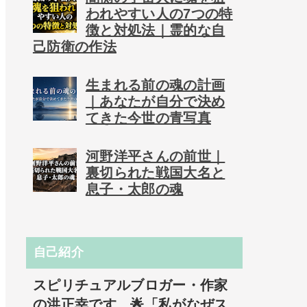
われやすい人の7つの特
徴と対処法｜霊的な自
己防衛の作法
生まれる前の魂の計画
｜あなたが自分で決め
てきた今世の青写真
河野洋平さんの前世｜
裏切られた戦国大名と
息子・太郎の魂
自己紹介
スピリチュアルブロガー・作家
の洪正幸です。🌟「私がなぜス