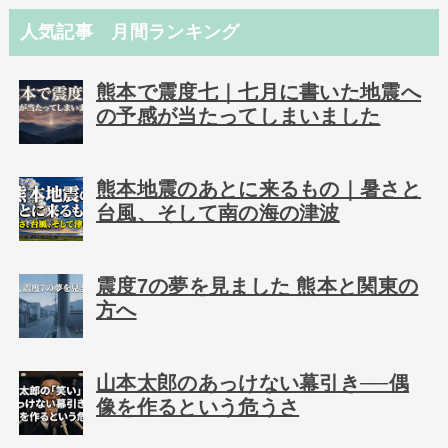
人気記事 月間ランキング
熊本で震度七｜七月に書いた地震へ
の予感が当たってしまいました
熊本地震のあとに来るもの｜暑さと
台風、そして南の海の津波
震度7の夢を見ました 熊本と関東の
方へ
山本太郎のあっけない幕引き──偶
像を作るという危うさ