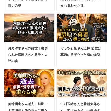
戦いの魂
まれ変わった魂
河野洋平さんの前世｜裏切
ガッツ石松さん追悼 前世は
られた戦国大名と息子・太
草原の勇者だった魂の物語
郎の魂
美輪明宏さん逝去｜前世・
中村玉緒さんと勝新太郎さ
天草四郎と愛染明王に重な
ん、前世から続いた夫婦の