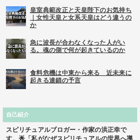
皇室典範改正と天皇陛下のお気持ち
｜女性天皇と女系天皇はどう違うの
か
急に波長が合わなくなった人がい
る。魂の側で何が起きているのか
食料危機は中東から来る 近未来に
起きる連鎖の予言
自己紹介
スピリチュアルブロガー・作家の洪正幸で
す。🌟「私がなぜスピリチュアルの世界へ導