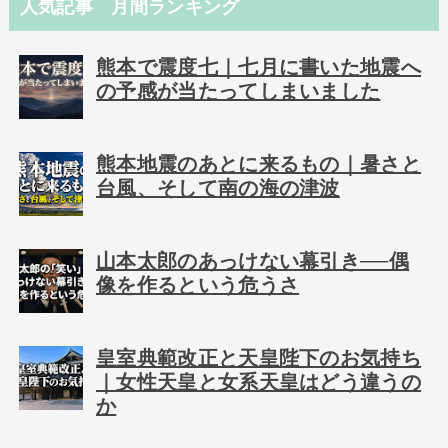
人気記事 月間ランキング
熊本で震度七｜七月に書いた地震へ
の予感が当たってしまいました
熊本地震のあとに来るもの｜暑さと
台風、そして南の海の津波
山本太郎のあっけない幕引き──偶
像を作るという危うさ
皇室典範改正と天皇陛下のお気持ち
｜女性天皇と女系天皇はどう違うの
か