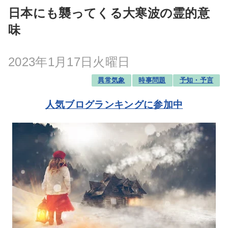
日本にも襲ってくる大寒波の霊的意
味
2023年1月17日火曜日
異常気象
時事問題
予知・予言
人気ブログランキングに参加中