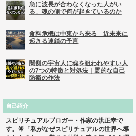
急に波長が合わなくなった人がい
る。魂の側で何が起きているのか
食料危機は中東から来る 近未来に
起きる連鎖の予言
闇側の宇宙人に魂を狙われやすい人
の7つの特徴と対処法｜霊的な自己
防衛の作法
自己紹介
スピリチュアルブロガー・作家の洪正幸で
す。🌟「私がなぜスピリチュアルの世界へ導