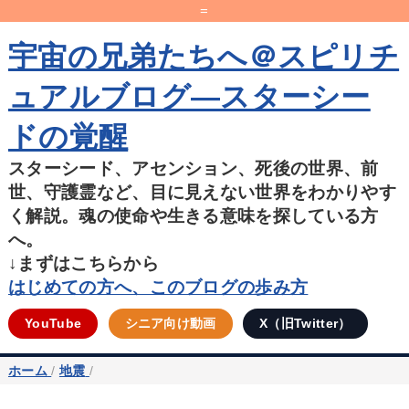
=
宇宙の兄弟たちへ＠スピリチ
ュアルブログ―スターシー
ドの覚醒
スターシード、アセンション、死後の世界、前
世、守護霊など、目に見えない世界をわかりやす
く解説。魂の使命や生きる意味を探している方
へ。
↓まずはこちらから
はじめての方へ、このブログの歩み方
YouTube
シニア向け動画
X（旧Twitter）
ホーム
/
地震
/