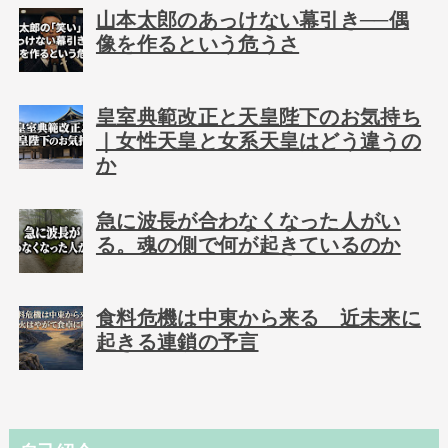
山本太郎のあっけない幕引き──偶
像を作るという危うさ
皇室典範改正と天皇陛下のお気持ち
｜女性天皇と女系天皇はどう違うの
か
急に波長が合わなくなった人がい
る。魂の側で何が起きているのか
食料危機は中東から来る 近未来に
起きる連鎖の予言