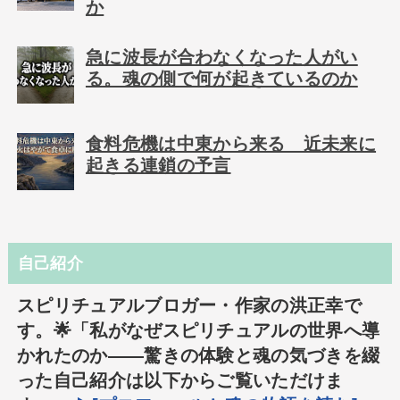
か
急に波長が合わなくなった人がい
る。魂の側で何が起きているのか
食料危機は中東から来る 近未来に
起きる連鎖の予言
自己紹介
スピリチュアルブロガー・作家の洪正幸で
す。🌟「私がなぜスピリチュアルの世界へ導
かれたのか――驚きの体験と魂の気づきを綴
った自己紹介は以下からご覧いただけま