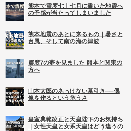
熊本で震度七｜七月に書いた地震へ
の予感が当たってしまいました
熊本地震のあとに来るもの｜暑さと
台風、そして南の海の津波
震度7の夢を見ました 熊本と関東の
方へ
山本太郎のあっけない幕引き──偶
像を作るという危うさ
皇室典範改正と天皇陛下のお気持ち
｜女性天皇と女系天皇はどう違うの