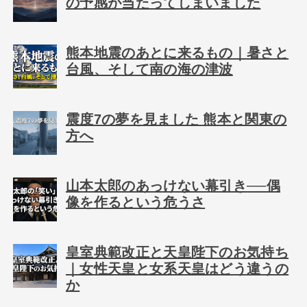
の予感が当たってしまいました
熊本地震のあとに来るもの｜暑さと
台風、そして南の海の津波
震度7の夢を見ました 熊本と関東の
方へ
山本太郎のあっけない幕引き──偶
像を作るという危うさ
皇室典範改正と天皇陛下のお気持ち
｜女性天皇と女系天皇はどう違うの
か