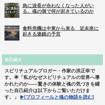
急に波長が合わなくなった人がい
る。魂の側で何が起きているのか
食料危機は中東から来る 近未来に
起きる連鎖の予言
自己紹介
スピリチュアルブロガー・作家の洪正幸で
す。🌟「私がなぜスピリチュアルの世界へ導
かれたのか――驚きの体験と魂の気づきを綴
った自己紹介は以下からご覧いただけま
す。」
▶️[プロフィールと魂の物語を読む]