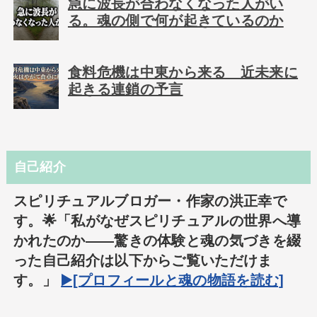
急に波長が合わなくなった人がい
る。魂の側で何が起きているのか
食料危機は中東から来る 近未来に
起きる連鎖の予言
自己紹介
スピリチュアルブロガー・作家の洪正幸で
す。🌟「私がなぜスピリチュアルの世界へ導
かれたのか――驚きの体験と魂の気づきを綴
った自己紹介は以下からご覧いただけま
す。」
▶️[プロフィールと魂の物語を読む]