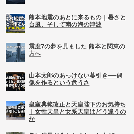
熊本地震のあとに来るもの｜暑さと
台風、そして南の海の津波
震度7の夢を見ました 熊本と関東の
方へ
山本太郎のあっけない幕引き──偶
像を作るという危うさ
皇室典範改正と天皇陛下のお気持ち
｜女性天皇と女系天皇はどう違うの
か