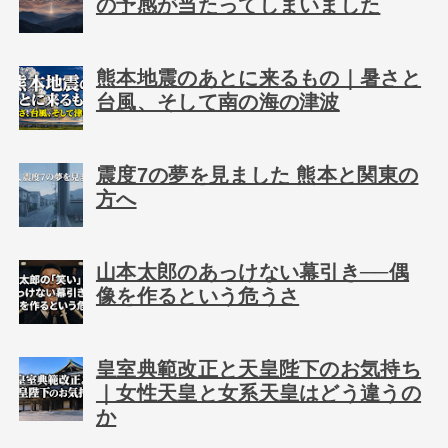
の予感が当たってしまいました
熊本地震のあとに来るもの｜暑さと
台風、そして南の海の津波
震度7の夢を見ました 熊本と関東の
方へ
山本太郎のあっけない幕引き──偶
像を作るという危うさ
皇室典範改正と天皇陛下のお気持ち
｜女性天皇と女系天皇はどう違うの
か