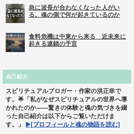
急に波長が合わなくなった人がい
る。魂の側で何が起きているのか
食料危機は中東から来る 近未来に
起きる連鎖の予言
自己紹介
スピリチュアルブロガー・作家の洪正幸で
す。🌟「私がなぜスピリチュアルの世界へ導
かれたのか――驚きの体験と魂の気づきを綴
った自己紹介は以下からご覧いただけま
す。」
▶️[プロフィールと魂の物語を読む]