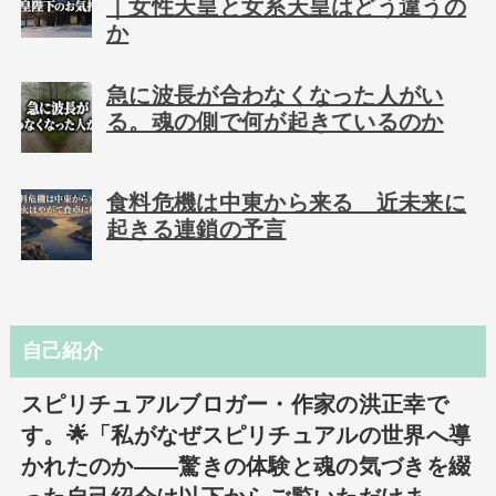
｜女性天皇と女系天皇はどう違うの
か
急に波長が合わなくなった人がい
る。魂の側で何が起きているのか
食料危機は中東から来る 近未来に
起きる連鎖の予言
自己紹介
スピリチュアルブロガー・作家の洪正幸で
す。🌟「私がなぜスピリチュアルの世界へ導
かれたのか――驚きの体験と魂の気づきを綴