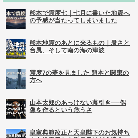
熊本で震度七｜七月に書いた地震へ
の予感が当たってしまいました
熊本地震のあとに来るもの｜暑さと
台風、そして南の海の津波
震度7の夢を見ました 熊本と関東の
方へ
山本太郎のあっけない幕引き──偶
像を作るという危うさ
皇室典範改正と天皇陛下のお気持ち