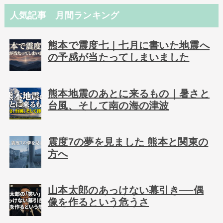
人気記事 月間ランキング
熊本で震度七｜七月に書いた地震へ
の予感が当たってしまいました
熊本地震のあとに来るもの｜暑さと
台風、そして南の海の津波
震度7の夢を見ました 熊本と関東の
方へ
山本太郎のあっけない幕引き──偶
像を作るという危うさ