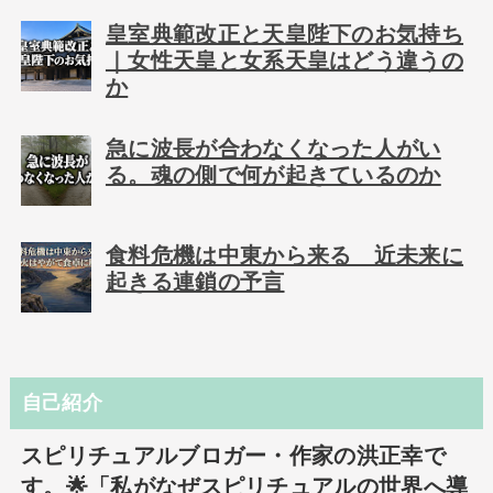
皇室典範改正と天皇陛下のお気持ち
｜女性天皇と女系天皇はどう違うの
か
急に波長が合わなくなった人がい
る。魂の側で何が起きているのか
食料危機は中東から来る 近未来に
起きる連鎖の予言
自己紹介
スピリチュアルブロガー・作家の洪正幸で
す。🌟「私がなぜスピリチュアルの世界へ導