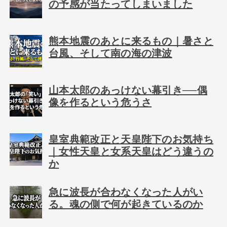
の予感が当たってしまいました
熊本地震のあとに来るもの｜暑さと
台風、そして南の海の津波
山本太郎のあっけない幕引き──偶
像を作るという危うさ
皇室典範改正と天皇陛下のお気持ち
｜女性天皇と女系天皇はどう違うの
か
急に波長が合わなくなった人がい
る。魂の側で何が起きているのか