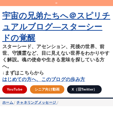
=
宇宙の兄弟たちへ＠スピリチ
ュアルブログ―スターシー
ドの覚醒
スターシード、アセンション、死後の世界、前
世、守護霊など、目に見えない世界をわかりやす
く解説。魂の使命や生きる意味を探している方
へ。
↓まずはこちらから
はじめての方へ、このブログの歩み方
YouTube
シニア向け動画
X（旧Twitter）
ホーム
/
チャネリングメッセージ
/