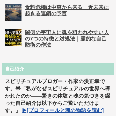
食料危機は中東から来る 近未来に
起きる連鎖の予言
闇側の宇宙人に魂を狙われやすい人
の7つの特徴と対処法｜霊的な自己
防衛の作法
自己紹介
スピリチュアルブロガー・作家の洪正幸で
す。🌟「私がなぜスピリチュアルの世界へ導
かれたのか――驚きの体験と魂の気づきを綴
った自己紹介は以下からご覧いただけま
す。」
▶️[プロフィールと魂の物語を読む]