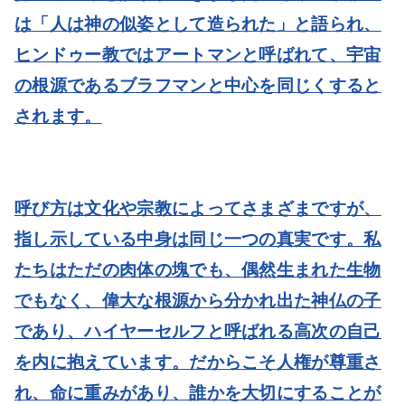
は「人は神の似姿として造られた」と語られ、
ヒンドゥー教ではアートマンと呼ばれて、宇宙
の根源であるブラフマンと中心を同じくすると
されます。
呼び方は文化や宗教によってさまざまですが、
指し示している中身は同じ一つの真実です。私
たちはただの肉体の塊でも、偶然生まれた生物
でもなく、偉大な根源から分かれ出た神仏の子
であり、ハイヤーセルフと呼ばれる高次の自己
を内に抱えています。だからこそ人権が尊重さ
れ、命に重みがあり、誰かを大切にすることが