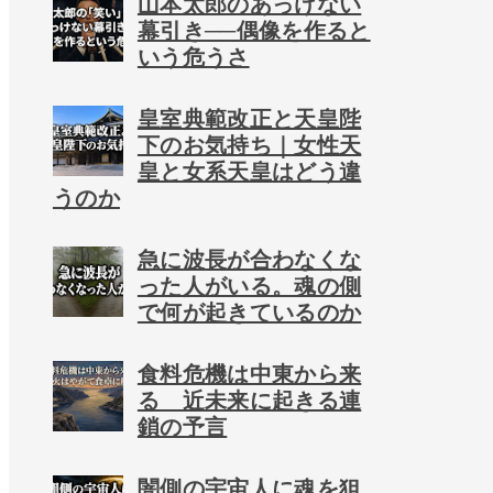
山本太郎のあっけない
幕引き──偶像を作ると
いう危うさ
皇室典範改正と天皇陛
下のお気持ち｜女性天
皇と女系天皇はどう違
うのか
急に波長が合わなくな
った人がいる。魂の側
で何が起きているのか
食料危機は中東から来
る 近未来に起きる連
鎖の予言
闇側の宇宙人に魂を狙