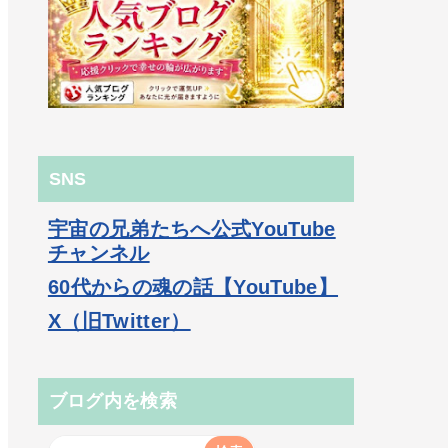
SNS
宇宙の兄弟たちへ公式YouTube
チャンネル
60代からの魂の話【YouTube】
X（旧Twitter）
ブログ内を検索