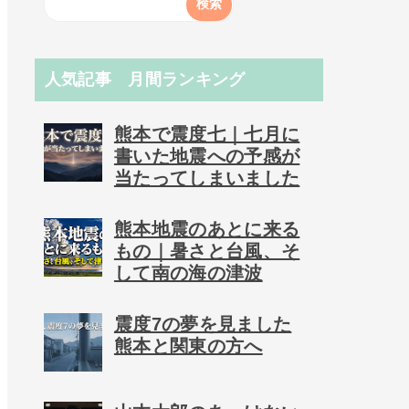
人気記事 月間ランキング
熊本で震度七｜七月に
書いた地震への予感が
当たってしまいました
熊本地震のあとに来る
もの｜暑さと台風、そ
して南の海の津波
震度7の夢を見ました
熊本と関東の方へ