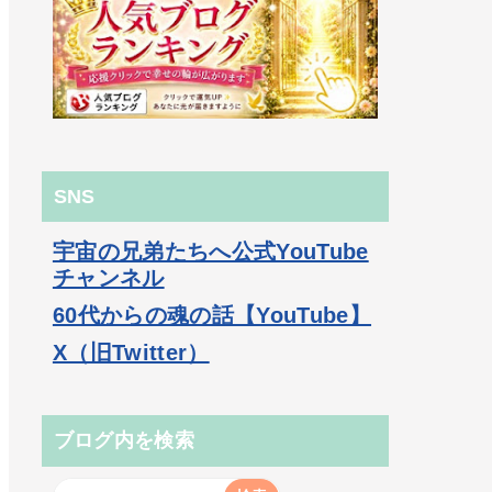
SNS
宇宙の兄弟たちへ公式YouTube
チャンネル
60代からの魂の話【YouTube】
X（旧Twitter）
ブログ内を検索