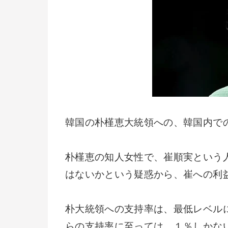
韓国の朴槿恵大統領への、韓国内で
朴槿恵の知人女性で、崔順実という
はないかという疑惑から、崔への利
朴大統領への支持率は、最低レベル
らの支持率に至っては、１％しかな