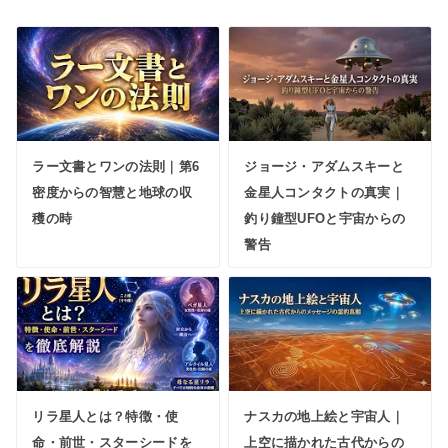
ラー文書とワンの法則｜第6
ジョージ・アダムスキーと
密度からの智慧と地球の収
金星人コンタクトの真実｜
穫の時
釣り鐘型UFOと宇宙からの
警告
リラ星人とは？特徴・使
ナスカの地上絵と宇宙人｜
命・前世・スターシードを
上空に描かれた古代からの