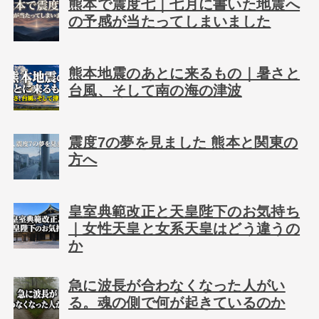
熊本で震度七｜七月に書いた地震へ
の予感が当たってしまいました
熊本地震のあとに来るもの｜暑さと
台風、そして南の海の津波
震度7の夢を見ました 熊本と関東の
方へ
皇室典範改正と天皇陛下のお気持ち
｜女性天皇と女系天皇はどう違うの
か
急に波長が合わなくなった人がい
る。魂の側で何が起きているのか