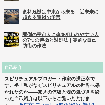
食料危機は中東から来る 近未来に
起きる連鎖の予言
闇側の宇宙人に魂を狙われやすい人
の7つの特徴と対処法｜霊的な自己
防衛の作法
自己紹介
スピリチュアルブロガー・作家の洪正幸で
す。🌟「私がなぜスピリチュアルの世界へ導
かれたのか――驚きの体験と魂の気づきを綴
った自己紹介は以下からご覧いただけま
す。」
▶️[プロフィールと魂の物語を読む]