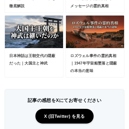
徹底解説
メッセージの霊的真相
日本神話は王朝交代の隠蔽
ロズウェル事件の霊的真相
だった｜大国主と神武
｜1947年宇宙船墜落と隠蔽
の本当の意味
記事の感想をXにてお寄せください
X (旧Twitter) を見る