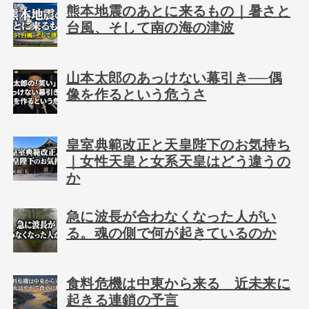
熊本地震のあとに来るもの｜暑さと
台風、そして南の海の津波
山本太郎のあっけない幕引き──偶
像を作るという危うさ
皇室典範改正と天皇陛下のお気持ち
｜女性天皇と女系天皇はどう違うの
か
急に波長が合わなくなった人がい
る。魂の側で何が起きているのか
食料危機は中東から来る 近未来に
起きる連鎖の予言